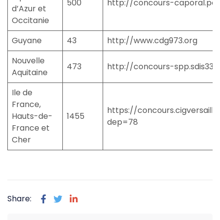
500
http://concours-caporal.pom
d’Azur et
Occitanie
Guyane
43
http://www.cdg973.org
Nouvelle
473
http://concours-spp.sdis33.f
Aquitaine
Ile de
France,
https://concours.cigversaille
Hauts-de-
1455
dep=78
France et
Cher
Share: