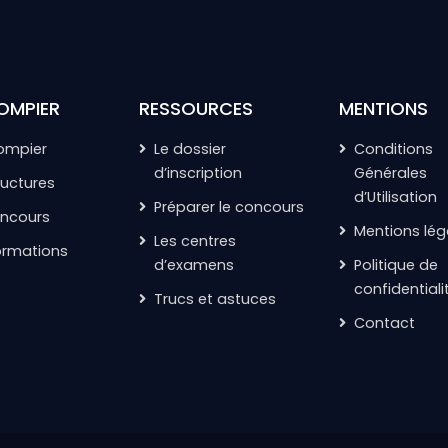
OMPIER
RESSOURCES
MENTIONS
pompier
Le dossier
Conditions
d’inscription
Générales
ructures
d’Utilisation
Préparer le concours
oncours
Mentions lég
Les centres
ormations
d’examens
Politique de
confidentiali
Trucs et astuces
Contact